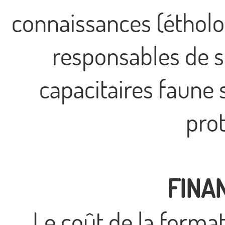
connaissances (étholog
responsables de st
capacitaires faune 
prot
FINA
Le coût de la format